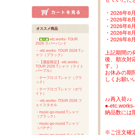
・2026年
・2026年
・2026年
オススメ商品
・2026年
・2026年
・
-etc.works- TOUR
2026 ラバーバンド
・-etc.works- TOUR 2026 Tシ
上記期間の
ャツ（ブラック）
後、順次対
・【通販限定】-etc.works-
す。）
TOUR 2026 Tシャツ（ライト
パープル）
お休みの期
・テープロゴ Tシャツ（ブラ
しくお願い
ック）
・テープロゴ Tシャツ（ホワ
イト）
♪♪再入荷♪♪
・-etc.works- TOUR 2026 フ
●-etc.wo
ェイスタオル
納品数には
・music-go-round Tシャツ
（ブラック）
・music-go-round Tシャツ
（バナナ）
※ご注文確