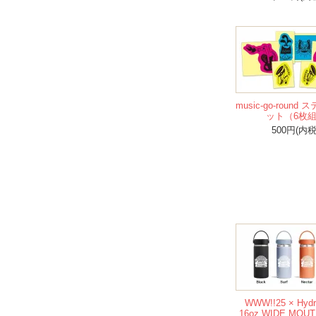
music-go-round
ット（6枚
500円(内税
WWW!!25 × Hydr
16oz WIDE MO