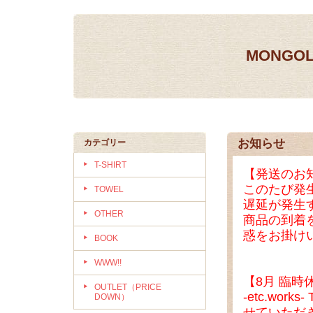
MONGOL
お知らせ
カテゴリー
T-SHIRT
【発送のお
このたび発
TOWEL
遅延が発生
OTHER
商品の到着
惑をお掛け
BOOK
WWW!!
【8月 臨時
OUTLET（PRICE
-etc.wo
DOWN）
せていただ