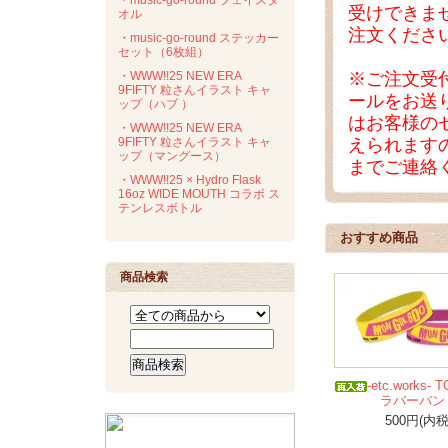
・music-go-round フェイスタ
受けできま
オル
注文くださ
・music-go-round ステッカー
セット（6枚組）
※ご注文受付後
・WWW!!25 NEW ERA
9FIFTY 粒さんイラスト キャ
ールをお送
ップ（ハブ ）
はお客様の
・WWW!!25 NEW ERA
えられますので
9FIFTY 粒さんイラスト キャ
ップ（マングース）
までご連絡
・WWW!!25 × Hydro Flask
16oz WIDE MOUTH コラボ ス
テンレスボトル
おすすめ商品
商品検索
-etc.works- 
ラバーバン
500円(内税